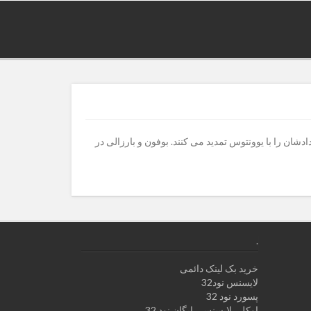
ادشان را ‏با یوونتوس تمدید می کنند.‏ بوفون و بارزالی در
.
خرید بک لینک دائمی
لایسنس نود32
پسورد نود 32
اوکلی لایسنس رایگان نود 32