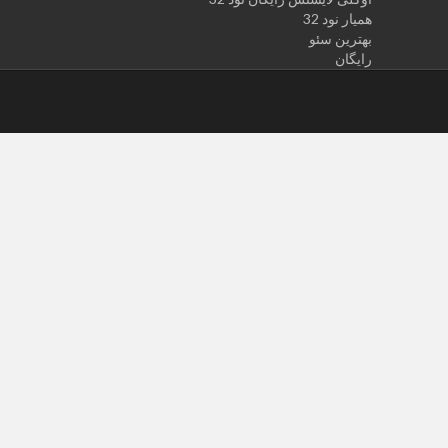
همیار نود 32
بهترین سئو
رایگان