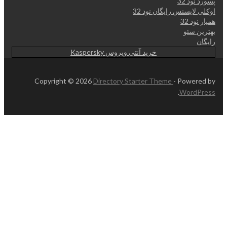
پسورد نود 32
اوکلی لایسنس رایگان نود 32
همیار نود 32
بهترین سئو
رایگان
خرید آنتی ویروس Kaspersky
Copyright © 2026
Directory Starter Theme
- Powered by
.
WordPress