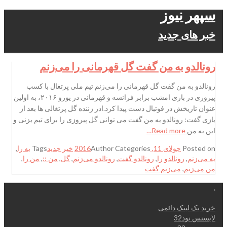
سپهر نیوز
خبر های جدید
رونالدو به من گفت گل قهرمانی را می‌زنم
رونالدو به من گفت گل قهرمانی را می‌زنم تیم ملی پرتغال با کسب
پیروزی در بازی امشب برابر فرانسه و قهرمانی در یورو ۲۰۱۶، به اولین
عنوان تاریخش در فوتبال دست پیدا کرد.ادر زننده گل پرتغالی ها بعد از
بازی گفت: رونالدو به من گفت می توانی گل پیروزی را برای تیم بزنی و
این به من
Read more…
Posted on
جولای 11, 2016
Categories
Author
خبر جدید
Tags
به را
,
به می‌زنم
,
رونالدو را
,
رونالدو گفت
,
رونالدو می‌زنم
,
گل
,
من ::
,
من را
,
من می‌زنم
,
می‌زنم گفت
.
خرید بک لینک دائمی
لایسنس نود32