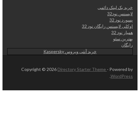
خرید بک لینک دائمی
لایسنس نود32
پسورد نود 32
اوکلی لایسنس رایگان نود 32
همیار نود 32
بهترین سئو
رایگان
خرید آنتی ویروس Kaspersky
Copyright © 2026
Directory Starter Theme
- Powered by
.
WordPress