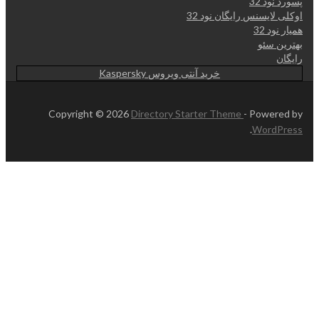
پسورد نود 32
اوکلی لایسنس رایگان نود 32
همیار نود 32
بهترین سئو
رایگان
خرید آنتی ویروس Kaspersky
Copyright © 2026
Directory Starter Theme
- Powered by
.
WordPress