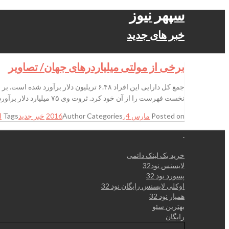
سپهر نیوز
خبر های جدید
برخی‌ از مولتی‌ میلیاردرهای جهان/ تصاویر
نخست فهرست را از آن خود کرد. ثروت وی ۷۵ میلیارد دلار برآورد شده که در مقایسه با سال گذشته ۴.۲ میلیارد
Posted on
مارس 4, 2016
Categories
Author
خبر جدید
Tags
ا
.
خرید بک لینک دائمی
لایسنس نود32
پسورد نود 32
اوکلی لایسنس رایگان نود 32
همیار نود 32
بهترین سئو
رایگان