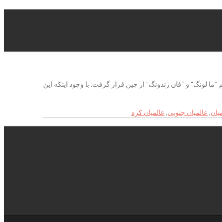
“ما لونگ” و “فان ژندونگ” از چین قرار گرفت. با وجود اینکه این
یان
,
عالمیان جنوبی
,
عالمیان کره