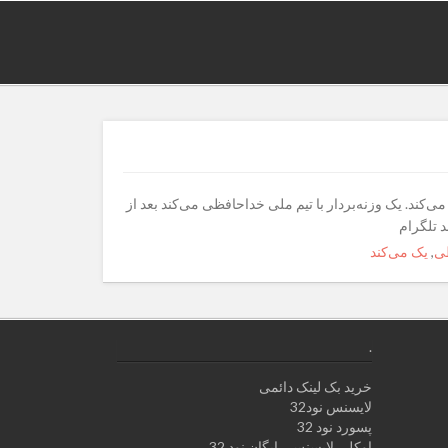
ی‌کند. یک وزنه‌بردار با تیم ملی خداحافظی می‌کند بعد از
د تلگرام
ی
,
یک می‌کند
.
خرید بک لینک دائمی
لایسنس نود32
پسورد نود 32
اوکلی لایسنس رایگان نود 32