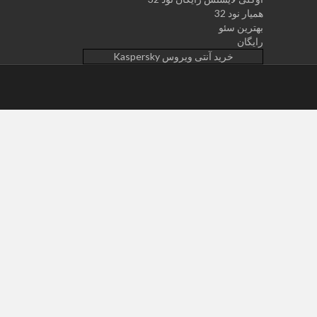
همیار نود 32
بهترین سئو
رایگان
خرید آنتی ویروس Kaspersky