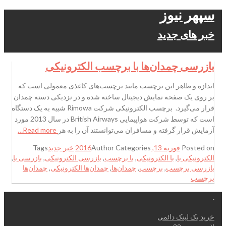
سپهر نیوز
خبر های جدید
بازرسی چمدان‌ها با برچسب الکترونیکی
اندازه و ظاهر این برچسب مانند برچسب‌های کاغذی معمولی است که
بر روی یک صفحه نمایش دیجیتال ساخته شده و در نزدیکی دسته چمدان
قرار می‌گیرد. برچسب الکترونیکی شرکت Rimowa شبیه به یک دستگاه
است که توسط شرکت هواپیمایی British Airways در سال 2013 مورد
آزمایش قرار گرفته و مسافران می‌توانستند آن را به هر
Read more…
Posted on
فوریه 13, 2016
Categories
Author
خبر جدید
Tags
الکترونیکی با
,
با الکترونیکی
,
با برچسب
,
بازرسی الکترونیکی
,
بازرسی با
,
بازرسی برچسب
,
برچسب
,
چمدان‌ها
,
چمدان‌ها الکترونیکی
,
چمدان‌ها
برچسب
.
خرید بک لینک دائمی