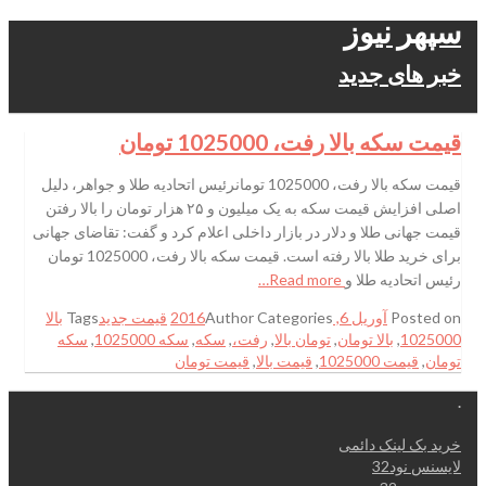
سپهر نیوز
خبر های جدید
قیمت سکه بالا رفت، 1025000 تومان
قیمت سکه بالا رفت، 1025000 تومانرئیس اتحادیه طلا و جواهر، دلیل
اصلی افزایش قیمت سکه به یک میلیون و ۲۵ هزار تومان را بالا رفتن
قیمت جهانی طلا و دلار در بازار داخلی اعلام کرد و گفت: تقاضای جهانی
برای خرید طلا بالا رفته است. قیمت سکه بالا رفت، 1025000 تومان
رئیس اتحادیه طلا و
Read more…
Posted on
آوریل 6, 2016
Categories
Author
قیمت جدید
Tags
بالا
1025000
,
بالا تومان
,
تومان بالا
,
رفت،
,
سکه
,
سکه 1025000
,
سکه
تومان
,
قیمت 1025000
,
قیمت بالا
,
قیمت تومان
.
خرید بک لینک دائمی
لایسنس نود32