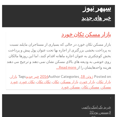
سپهر نیوز
خبر های جدید
بازار مسکن تکان خورد
بازار مسکن تکان خورد در حالی که بسیاری از مستاجران مایلند نسبت
به پرداخت بخشی بزرگتری از اجاره بها تحت عنوان پول پیش و پرداخت
بخش کوچکتری به عنوان اجاره ماهانه اقدام کنند، اما این روزها مالکان
روی خوشی به ودیعه های بالای مسکن نشان نمی دهند و ترجیح می دهند
هزینه واحدهایشان را از
Read more…
Posted on
ژوئن 18, 2016
Categories
Author
خبر جدید
Tags
بازار
,
بازار تکان
,
بازار خورد
,
بازار مسکن
,
تکان
,
تکان تکان
,
تکان خورد
,
خورد
مسکن
,
مسکن تکان
,
مسکن خورد
.
خرید بک لینک دائمی
لایسنس نود32