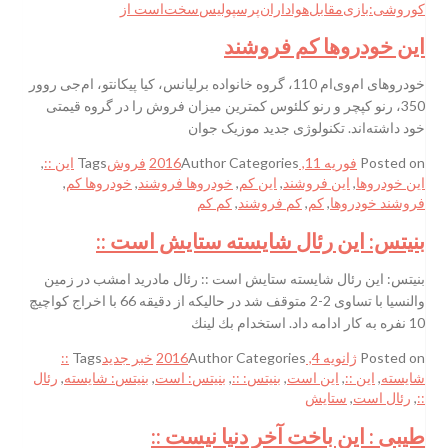
کوروشی:بازی‌مقابل‌هواداران‌پرسپولیس‌سخت‌است از
این خودروها کم‌ فروشند
خودروهای ام‌وی‌ام 110، گروه خانواده برلیانس، کیا پیکانتو، ام‌جی‌ روور
350، رنو کپچر و رنو کلئوس کمترین میزان فروش را در گروه قیمتی
خود داشته‌اند. تکنولوژی جدید موزیک جوان
Posted on
فوریه 11, 2016
Categories
Author
فروش
Tags
این ::
,
این خودروها
,
این فروشند
,
این کم‌
,
خودروها فروشند
,
خودروها کم‌
,
فروشند خودروها
,
کم‌
,
کم‌ فروشند
,
کم‌ کم‌
بنیتس: این رئال شایسته ستایش است ::
بنیتس: این رئال شایسته ستایش است :: رئال مادرید امشب در زمین
والنسیا با تساوی 2-2 متوقف شد در حالیکه از دقیقه 66 با اخراج کواچیچ
10 نفره به کار ادامه داد. استخدام بك لينك
Posted on
ژانویه 4, 2016
Categories
Author
خبر جدید
Tags
::
شایسته
,
این ::
,
این است
,
بنیتس: ::
,
بنیتس: است
,
بنیتس: شایسته
,
رئال
::
,
رئال است
,
ستایش
طیبی : این باخت آخر دنیا نیست ::