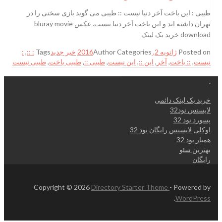
طیبی : این باخت آخر دنیا نیست :: طیبی می گوید بازی سختی را در
تهران داشته اند و این باخت آخر دنیا نیست. عکس bluray movie
download خرید بک لینک
Posted on
ژانویه 2, 2016
Categories
Author
خبر جدید
Tags
: ::
,
:
نیست
,
:: باخت
,
آخر
,
این ::
,
این نیست
,
طیبی ::
,
طیبی باخت
,
طیبی نیست
.
خرید بک لینک دائمی
لایسنس نود32
پسورد نود 32
اوکلی لایسنس رایگان نود 32
همیار نود 32
بهترین سئو
رایگان
Copyright © 2026
Directory Starter Theme
- Powered by
.
WordPress