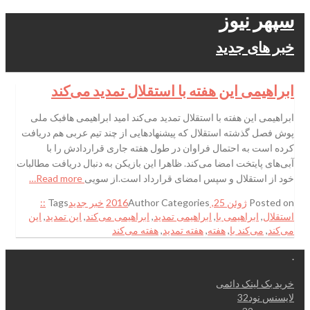
سپهر نیوز
خبر های جدید
ابراهیمی این هفته با استقلال تمدید می‌کند
ابراهیمی این هفته با استقلال تمدید می‌کند امید ابراهیمی هافبک ملی
پوش فصل گذشته استقلال که پیشنهادهایی از چند تیم عربی هم دریافت
کرده است به احتمال فراوان در طول هفته جاری قراردادش را با
آبی‌های پایتخت امضا می‌کند. ظاهرا این بازیکن به دنبال دریافت مطالبات
خود از استقلال و سپس امضای قرارداد است.از سویی
Read more…
Posted on
ژوئن 25, 2016
Categories
Author
خبر جدید
Tags
::
استقلال
,
ابراهیمی با
,
ابراهیمی تمدید
,
ابراهیمی می‌کند
,
این تمدید
,
این
می‌کند
,
می‌کند با
,
هفته
,
هفته تمدید
,
هفته می‌کند
.
خرید بک لینک دائمی
لایسنس نود32