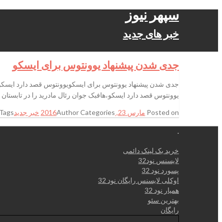
سپهر نیوز
خبر های جدید
جدی شدن پیشنهاد یوونتوس برای ایسکو
جدی شدن پیشنهاد یوونتوس برای ایسکویوونتوس قصد دارد ایسکو،‌ه
یوونتوس قصد دارد ایسکو،‌هافبک جوان رئال مادرید را در تابستان 
Posted on
مارس 23, 2016
Categories
Author
خبر جدید
Tags
.
خرید بک لینک دائمی
لایسنس نود32
پسورد نود 32
اوکلی لایسنس رایگان نود 32
همیار نود 32
بهترین سئو
رایگان