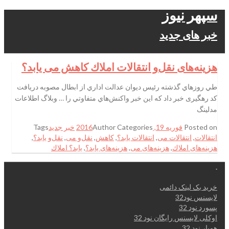
سپهر نیوز
خبر های جدید
هزينه‌های نقل‌و انتقالات املاك كاهش می يابد‌؟
طي روزهاي گذشته رئيس ديوان عدالت اداري از ابطال مصوبه دریافت
کد رهگیری خبر داد كه اين خبر واكنش‌هاي متفاوتي را … وبلاگ اطلاعات
مدلینگ
Posted on
فوریه 19, 2016
Categories
Author
خبر جدید
Tags
انتقالات
,
انتقالات می
,
انتقالات يابد‌؟
,
كاهش
,
نقل‌و می
,
نقل‌و يابد‌؟
,
هزينه‌های املاك
,
هزينه‌های می
,
هزينه‌های يابد‌؟
,
يابد‌؟ املاك
.
خرید بک لینک دائمی
لایسنس نود32
پسورد نود 32
اوکلی لایسنس رایگان نود 32
همیار نود 32