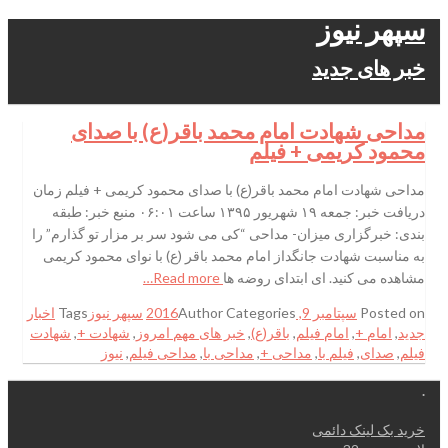
سپهر نیوز
خبر های جدید
مداحی شهادت امام محمد باقر(ع) با صدای
محمود کریمی + فیلم
مداحی شهادت امام محمد باقر(ع) با صدای محمود کریمی + فیلم زمان
دریافت خبر: جمعه ۱۹ شهریور ۱۳۹۵ ساعت ۰۶:۰۱ منبع خبر: طبقه
بندی: خبرگزاری میزان- مداحی “کی می شود سر بر مزار تو گذارم” را
به مناسبت شهادت جانگداز امام محمد باقر (ع) با نوای محمود کریمی
مشاهده می کنید. ای ابتدای روضه ها
Read more…
Posted on
سپتامبر 9, 2016
Categories
Author
سپهر نیوز
Tags
اخبار
جدید
,
امام +
,
امام فیلم
,
باقر(ع)
,
خبر های مهم امروز
,
شهادت +
,
شهادت
فیلم
,
صدای
,
فیلم با
,
مداحی +
,
مداحی با
,
مداحی فیلم
,
نیوز
.
خرید بک لینک دائمی