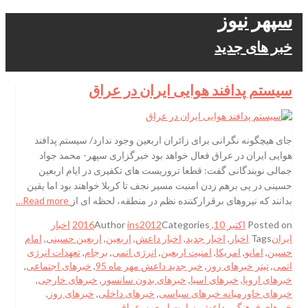
سپهر نیوز
خبر های جدید
سیستم پدافند هوایی ایران در عراق
جای هیچگونه نگرانی برای زائران اربعین وجود ندارد/ سیستم پدافند
هوایی ایران در عراق فعال خواهد بود خبرگزاری سپهر- محمد جواد
جمالی نوبندگانی گفت: قطعا تروریست های تکفیری در ایام اربعین
حسینی در پی برهم زدن امنیت مسیر نجف تا کربلا خواهند بود اما یقین
بدانند که نیروهای برقرارکننده نظم در منطقه، لحظه ای از
Read more…
Posted on
اکتبر 10, 2016
Categories
ins2012
Author
اخبار
ایران
Tags
اخبار
,
اخبار جدید
,
اخبار داعش
,
اربعین
,
اربعین حسینی
,
امام
حسین
,
امانو
,
امریکا
,
امنیت اربعین
,
انرژی اتمی
,
برجام
,
تعهدات انرژی
اتمی
,
تیتر خبرهای روز
,
خبر جدید داعش مهر ماه 95
,
خبرهای اجتماعی
,
خبرهای اروپا
,
خبرهای اسیا
,
خبرهای بدون سانسور
,
خبرهای خارجی
,
خبرهای خاورمیانه خبرهای سیاسی
,
خبرهای داخلی
,
خبرهای روز
,
خبرهای فرهنگی
,
داعش
,
زیارت اربعین
,
عراق