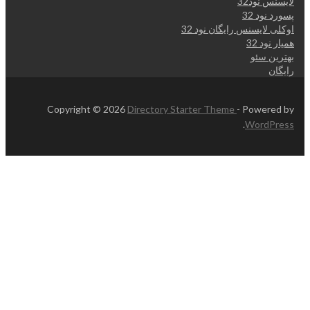
لایسنس نود32
پسورد نود 32
اوکلی لایسنس رایگان نود 32
همیار نود 32
بهترین سئو
رایگان
Copyright © 2026
Directory Starter Theme
- Powered by
.
WordPress