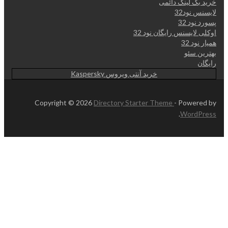
خرید بک لینک دائمی
لایسنس نود32
پسورد نود 32
اوکلی لایسنس رایگان نود 32
همیار نود 32
بهترین سئو
رایگان
خرید آنتی ویروس Kaspersky
Copyright © 2026
Directory Starter Theme
- Powered by
.
WordPress