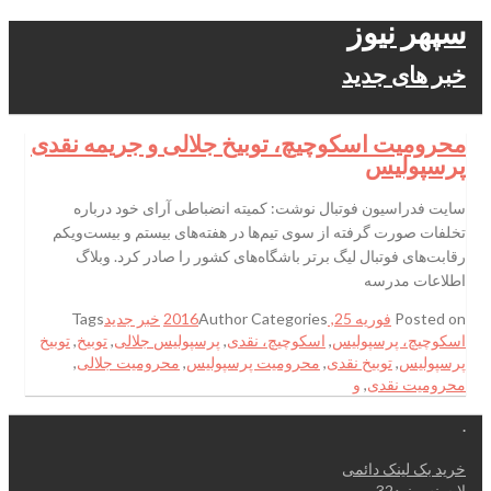
سپهر نیوز
خبر های جدید
محرومیت اسکوچیچ، توبیخ جلالی و جریمه نقدی
پرسپولیس
سایت فدراسیون فوتبال نوشت: کمیته انضباطی آرای خود درباره
تخلفات صورت گرفته از سوی تیم‌ها در هفته‌های بیستم و بیست‌ویکم
رقابت‌های فوتبال لیگ برتر باشگاه‌های کشور را صادر کرد. وبلاگ
اطلاعات مدرسه
Posted on
فوریه 25, 2016
Categories
Author
خبر جدید
Tags
اسکوچیچ، پرسپولیس
,
اسکوچیچ، نقدی
,
پرسپولیس جلالی
,
توبیخ
,
توبیخ
پرسپولیس
,
توبیخ نقدی
,
محرومیت پرسپولیس
,
محرومیت جلالی
,
محرومیت نقدی
,
و
.
خرید بک لینک دائمی
لایسنس نود32