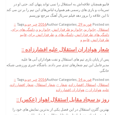
فابیو همچنان علاقه‌‌اش به استقلال را نمی تواند پنهان کند. حتی او در
تمرینات و بازی های رسمی هم همواره لباس‌های این تیم را بر تن می کند
تا این علاقه را بروز دهد فیلم سریال آهنگ مرجع توریسم
Posted on
فوریه 29, 2016
Categories
Author
خبر جدید
Tags
::
استقلال
,
جانواریو
,
جانواریو طرفدارانش
,
جانواریو و
,
دلتنگی‌های برای
,
دلتنگی‌های طرفدارانش
,
دلتنگی‌های و
,
طرفدارانش برای
,
فابیو
طرفدارانش
,
فابیو و
شعار هواداران استقلال علیه افشارزاده ::
پس از پایان بازی تیم های استقلال و نفت هواداران آبی ها علیه
مدیرعامل این تیم شعارهای تندی سر دادند. باشگاه خبری ورزشی شبکه
خانگی
Posted on
فوریه 14, 2016
Categories
Author
خبر جدید
Tags
::
استقلال
,
استقلال افشارزاده
,
شعار ::
,
شعار استقلال
,
شعار افشارزاده
,
علیه
,
هواداران ::
,
هواداران افشارزاده
روز بد سجاد مقابل استقلال اهواز (عکس) ::
بهترین گلزن استقلال در این فصل یکی از بدترین نمایش های خود را
برابر تیم انتهای جدول انجام داد تا استقلال دو امتیاز را از دست بدهد.