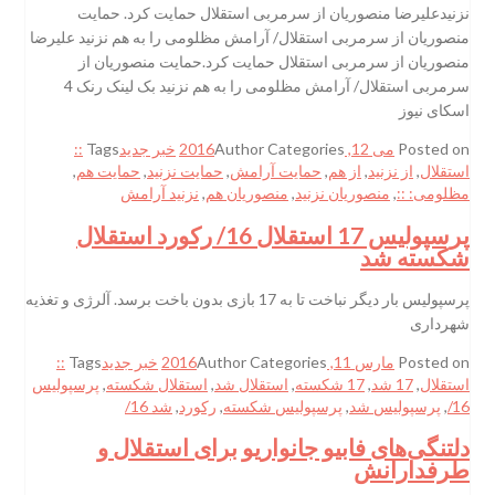
نزنیدعلیرضا منصوریان از سرمربی استقلال حمایت کرد. حمایت
منصوریان از سرمربی استقلال/ آرامش مظلومی را به هم نزنید علیرضا
منصوریان از سرمربی استقلال حمایت کرد.حمایت منصوریان از
سرمربی استقلال/ آرامش مظلومی را به هم نزنید بک لینک رنک 4
اسکای نیوز
Posted on
می 12, 2016
Categories
Author
خبر جدید
Tags
::
استقلال
,
از نزنید
,
از هم
,
حمایت آرامش
,
حمایت نزنید
,
حمایت هم
,
مظلومی: ::
,
منصوریان نزنید
,
منصوریان هم
,
نزنید آرامش
پرسپولیس 17 استقلال 16/ رکورد استقلال
شکسته شد
پرسپولیس بار دیگر نباخت تا به 17 بازی بدون باخت برسد. آلرژی و تغذیه
شهرداری
Posted on
مارس 11, 2016
Categories
Author
خبر جدید
Tags
::
استقلال
,
17 شد
,
17 شکسته
,
استقلال شد
,
استقلال شکسته
,
پرسپولیس
16/
,
پرسپولیس شد
,
پرسپولیس شکسته
,
رکورد
,
شد 16/
دلتنگی‌های فابیو جانواریو برای استقلال و
طرفدارانش