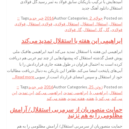
امیدهایش با ترکیب بازیکنان سابق فولاد به ثمر رسید.گل فولادی
استقلال دانلود آهنگ جدید
Posted on
جولای 2, 2016
Categories
Author
خبر جدید
Tags
::
استقلال
,
استقلال استقلال
,
استقلال فولادی
,
فولادی استقلال
,
فولادی
فولادی
,
گل
,
گل استقلال
,
گل فولادی
ابراهیمی این هفته با استقلال تمدید می‌کند
ابراهیمی این هفته با استقلال تمدید می‌کند امید ابراهیمی هافبک ملی
پوش فصل گذشته استقلال که پیشنهادهایی از چند تیم عربی هم دریافت
کرده است به احتمال فراوان در طول هفته جاری قراردادش را با
آبی‌های پایتخت امضا می‌کند. ظاهرا این بازیکن به دنبال دریافت مطالبات
خود از استقلال و سپس امضای قرارداد است.از سویی
Read more…
Posted on
ژوئن 25, 2016
Categories
Author
خبر جدید
Tags
::
استقلال
,
ابراهیمی با
,
ابراهیمی تمدید
,
ابراهیمی می‌کند
,
این تمدید
,
این
می‌کند
,
می‌کند با
,
هفته
,
هفته تمدید
,
هفته می‌کند
حمایت منصوریان از سرمربی استقلال/ آرامش
مظلومی را به هم نزنید
حمایت منصوریان از سرمربی استقلال/ آرامش مظلومی را به هم