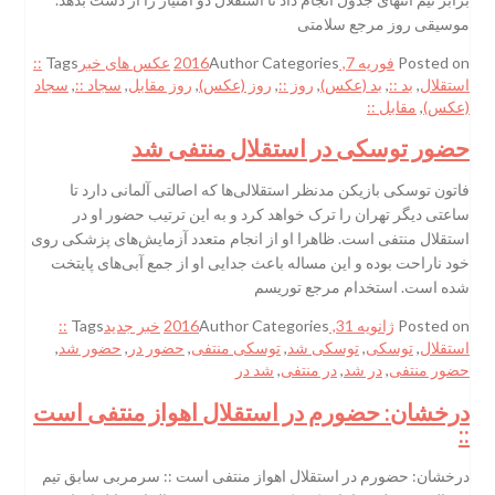
موسیقی روز مرجع سلامتی
Posted on
فوریه 7, 2016
Categories
Author
عکس های خبر
Tags
::
استقلال
,
بد ::
,
بد (عکس)
,
روز ::
,
روز (عکس)
,
روز مقابل
,
سجاد ::
,
سجاد
(عکس)
,
مقابل ::
حضور توسکی در استقلال منتفی شد
فاتون توسکی بازیکن مدنظر استقلالی‌ها که اصالتی آلمانی دارد تا
ساعتی دیگر تهران را ترک خواهد کرد و به این ترتیب حضور او در
استقلال منتفی است. ظاهرا او از انجام متعدد آزمایش‌های پزشکی روی
خود ناراحت بوده و این مساله باعث جدایی او از جمع آبی‌های پایتخت
شده است. استخدام مرجع توریسم
Posted on
ژانویه 31, 2016
Categories
Author
خبر جدید
Tags
::
استقلال
,
توسکی
,
توسکی شد
,
توسکی منتفی
,
حضور در
,
حضور شد
,
حضور منتفی
,
در شد
,
در منتفی
,
شد در
درخشان: حضورم در استقلال اهواز منتفی است
::
درخشان: حضورم در استقلال اهواز منتفی است :: سرمربی سابق تیم