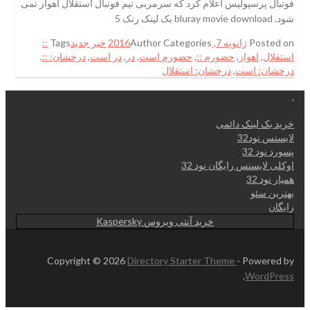
فوتبال پرسپولیس اعلام کرد که سرمربی تیم فوتبال استقلال اهواز نمی
شود. bluray movie download بک لینک رنک 5
Posted on
ژانویه 7, 2016
Categories
Author
خبر جدید
Tags
::
استقلال
,
اهواز
,
حضورم ::
,
حضورم است
,
در
,
در است
,
درخشان: ::
,
درخشان: است
,
درخشان: استقلال
.
خرید بک لینک دائمی
لایسنس نود32
پسورد نود 32
اوکلی لایسنس رایگان نود 32
همیار نود 32
بهترین سئو
رایگان
خرید آنتی ویروس Kaspersky
Copyright © 2026
Directory Starter Theme
- Powered by
.
WordPress