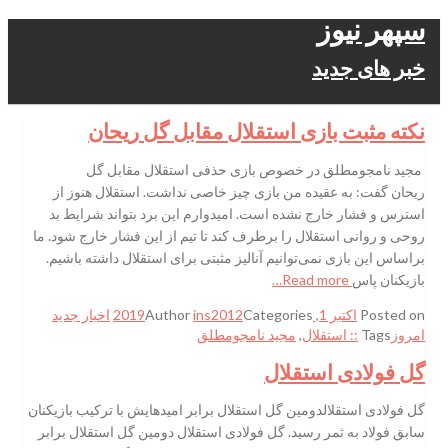
سپهر نیوز
خبر های جدید
نکته مثبت بازی استقلال مقابل گل ریحان
مجید نامجومطلق در خصوص بازی حذفی استقلال مقابل گل
ریحان گفت: به عقیده من بازی چیز خاصی نداشت. استقلال هنوز از
استرس و فشار خارج نشده است. امیدوارم این برد بتواند شرایط بد
روحی و روانی استقلال را برطرف کند تا تیم از این فشار خارج شود. ما
براساس این بازی نمی‌توانیم آنالیز مثبتی برای استقلال داشته باشیم.
بازیکنان پاس
Read more…
Posted on
اکتبر 1, 2019
Categories
ins2012
Author
اخبار جدید
امروز
Tags
:: استقلال
,
مجید نامجومطلق
گل فولادی استقلال
گل فولادی استقلالدومین گل استقلال برابر امیدهایش با ترکیب بازیکنان
سابق فولاد به ثمر رسید. گل فولادی استقلال دومین گل استقلال برابر