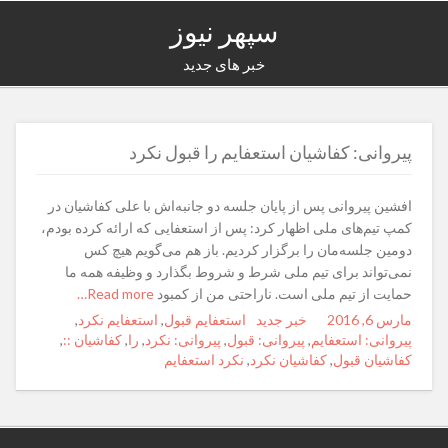
سپهر نیوز
خبر های جدید
پیروانی: کفاشیان استعفایم را قبول نکرد
افشین پیروانی پس از پایان جلسه دو جانبه‌اش با علی کفاشیان در
کمپ تیم‌های ملی اظهار کرد: پس از استعفایی که ارائه کرده بودم،
دومین جلسه‌مان را برگزار کردیم. باز هم می‌گویم هیچ کس
نمی‌تواند برای تیم ملی شرط و شروط بگذارد و وظیفه همه ما
حمایت از تیم ملی است. ناراحتی من از کمبود
Read more…
مارس 6, 2016
Posted
Author
خبر جدید
Categories
Tags
استعفایم قبول
,
استعفایم نکرد
,
on
پیروانی: استعفایم
,
پیروانی: قبول
,
پیروانی: نکرد
,
را
,
کفاشیان ::
,
کفاشیان قبول
,
کفاشیان نکرد
,
نکرد استعفایم