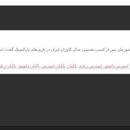
کشورمان پس از کسب نخستین مدال کاوران ایران در بازی های پارالمپیک گفت:
استرس داشتم
,
استرس زیادی
,
پاکباز:
,
پاکباز: استرس
,
پاکباز: داشتم
,
پاکباز: زیا