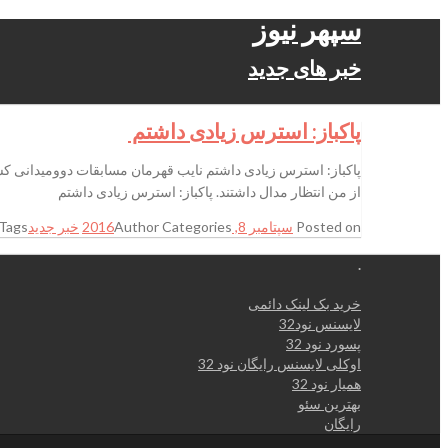
سپهر نیوز
خبر های جدید
پاکباز: استرس زیادی داشتم
پاکباز: استرس زیادی داشتم نایب قهرمان مسابقات دوومیدانی 
از من انتظار مدال داشتند. پاکباز: استرس زیادی داشتم
Posted on
سپتامبر 8, 2016
Categories
Author
خبر جدید
Tags
.
خرید بک لینک دائمی
لایسنس نود32
پسورد نود 32
اوکلی لایسنس رایگان نود 32
همیار نود 32
بهترین سئو
رایگان