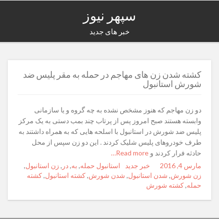
سپهر نیوز
خبر های جدید
کشته شدن زن های مهاجم در حمله به مقر پلیس ضد
شورش استانبول
دو زن مهاجم که هنوز مشخص نشده به چه گروه و یا سازمانی
وابسته هستند صبح امروز پس از پرتاب چند بمب دستی به یک مرکز
پلیس ضد شورش در استانبول با اسلحه هایی که به همراه داشتند به
طرف خودروهای پلیس شلیک کردند . این دو زن سپس از محل
حادثه فرار کردند و
Read more…
مارس 4, 2016
Posted
Author
خبر جدید
Categories
Tags
استانبول حمله
,
به
,
در
,
زن استانبول
,
on
زن شورش
,
شدن استانبول
,
شدن شورش
,
کشته استانبول
,
کشته
حمله
,
کشته شورش