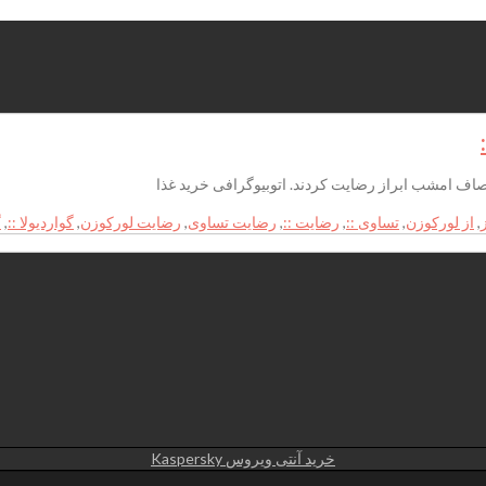
 مصاف امشب ابراز رضایت کردند. اتوبیوگرافی خرید غذا
,
از لورکوزن
,
تساوی ::
,
رضایت ::
,
رضایت تساوی
,
رضایت لورکوزن
,
گواردیولا ::
,
گ
خرید آنتی ویروس Kaspersky