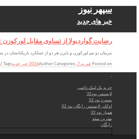
سپهر نیوز
خبر های جدید
رضایت گواردیولا از تساوی مقابل لورکوزن ::
مربیان دو تیم لورکوزن و بایرن هر دو از عملکرد بازیکنانشان در
Posted on
فوریه 7, 2016
Categories
Author
خبر جدید
Tags
از
.
خرید بک لینک دائمی
لایسنس نود32
پسورد نود 32
اوکلی لایسنس رایگان نود 32
همیار نود 32
بهترین سئو
رایگان