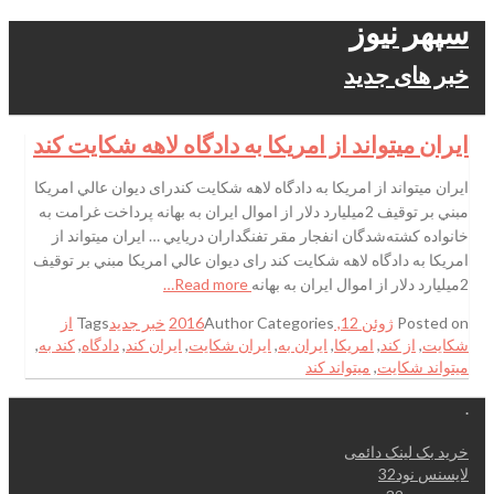
سپهر نیوز
خبر های جدید
ايران میتواند از امريكا به دادگاه لاهه شكايت كند
ايران میتواند از امريكا به دادگاه لاهه شكايت كندرای ديوان عالي امريكا
مبني بر توقيف 2ميليارد دلار از اموال ايران به بهانه پرداخت غرامت به
خانواده كشته‌شدگان انفجار مقر تفنگداران دريايي … ايران میتواند از
امريكا به دادگاه لاهه شكايت كند رای ديوان عالي امريكا مبني بر توقيف
2ميليارد دلار از اموال ايران به بهانه
Read more…
Posted on
ژوئن 12, 2016
Categories
Author
خبر جدید
Tags
از
شكايت
,
از كند
,
امريكا
,
ايران به
,
ايران شكايت
,
ايران كند
,
دادگاه
,
كند به
,
میتواند شكايت
,
میتواند كند
.
خرید بک لینک دائمی
لایسنس نود32