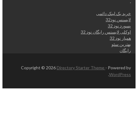
.
خرید بک لینک دائمی
لایسنس نود32
پسورد نود 32
اوکلی لایسنس رایگان نود 32
همیار نود 32
بهترین سئو
رایگان
Copyright © 2026
Directory Starter Theme
- Powered by
.
WordPress