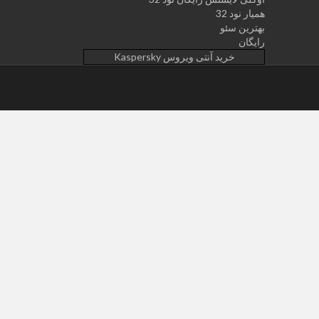
همیار نود 32
بهترین سئو
رایگان
خرید آنتی ویروس Kaspersky