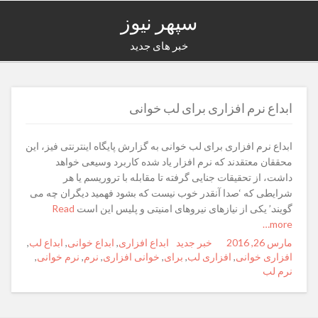
سپهر نیوز
خبر های جدید
ابداع نرم افزاری برای لب خوانی
ابداع نرم افزاری برای لب خوانی به گزارش پایگاه اینترنتی فیز، این
محققان معتقدند که نرم افزار یاد شده کاربرد وسیعی خواهد
داشت، از تحقیقات جنایی گرفته تا مقابله با تروریسم یا هر
شرایطی که ‘صدا آنقدر خوب نیست که بشود فهمید دیگران چه می
گویند.’ یکی از نیازهای نیروهای امنیتی و پلیس این است
Read
more…
مارس 26, 2016
Posted
Author
خبر جدید
Categories
Tags
ابداع افزاری
,
ابداع خوانی
,
ابداع لب
,
on
افزاری خوانی
,
افزاری لب
,
برای
,
خوانی افزاری
,
نرم
,
نرم خوانی
,
نرم لب