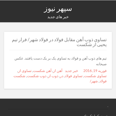
سپهر نیوز
خبر های جدید
تساوی ذوب آهن مقابل فولاد در فولاد شهر/ فرار تیم
یحیی از شکست
تیم های ذوب آهن و قولاد به تساوی یک بر یک دست یافتند. عکس
صبحانه
فوریه 19, 2016
Posted
Author
خبر جدید
Categories
Tags
آهن از
,
آهن شکست
,
تساوی از
,
on
تساوی شکست
,
تساوی فولاد
,
در
,
ذوب از
,
ذوب شکست
,
شکست
فولاد
,
شهر/
.
خرید بک لینک دائمی