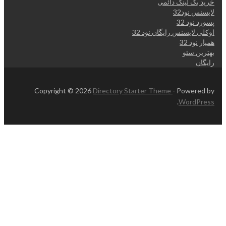
خرید بک لینک دائمی
لایسنس نود32
پسورد نود 32
اوکلی لایسنس رایگان نود 32
همیار نود 32
بهترین سئو
رایگان
Copyright © 2026
Directory Starter Theme
- Powered by
.
WordPress