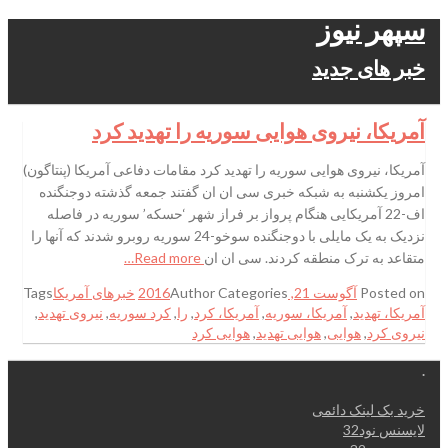
سپهر نیوز
خبر های جدید
آمریکا، نیروی هوایی سوریه را تهدید کرد
آمریکا، نیروی هوایی سوریه را تهدید کرد مقامات دفاعی آمریکا (پنتاگون)
امروز یکشنبه به شبکه خبری سی ان ان گفتند جمعه گذشته دوجنگنده
اف-22 آمریکایی هنگام پرواز بر فراز شهر ‘حسکه’ سوریه در فاصله
نزدیک به یک مایلی با دوجنگنده سوخو-24 سوریه روبرو شدند که آنها را
متقاعد به ترک منطقه کردند. سی ان ان
Read more…
Posted on
آگوست 21, 2016
Categories
Author
خبرهای آمریکا
Tags
آمریکا، تهدید
,
آمریکا، سوریه
,
آمریکا، کرد
,
را
,
کرد سوریه
,
نیروی تهدید
,
نیروی کرد
,
هوایی
,
هوایی تهدید
,
هوایی کرد
.
خرید بک لینک دائمی
لایسنس نود32