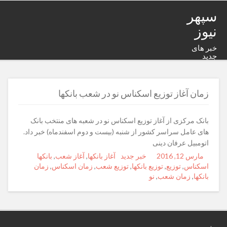
سپهر
نیوز
خبر های
جدید
زمان آغاز توزیع اسکناس نو در شعب بانکها
بانک مرکزی از آغاز توزیع اسکناس نو در شعبه های منتخب بانک
های عامل سراسر کشور از شنبه (بیست و دوم اسفندماه) خبر داد.
اتومبیل عرفان دینی
مارس 12, 2016
Posted
Author
خبر جدید
Categories
Tags
آغاز بانکها
,
آغاز شعب
,
بانکها
on
اسکناس
,
توزیع
,
توزیع بانکها
,
توزیع شعب
,
زمان اسکناس
,
زمان
بانکها
,
زمان شعب
,
نو
.