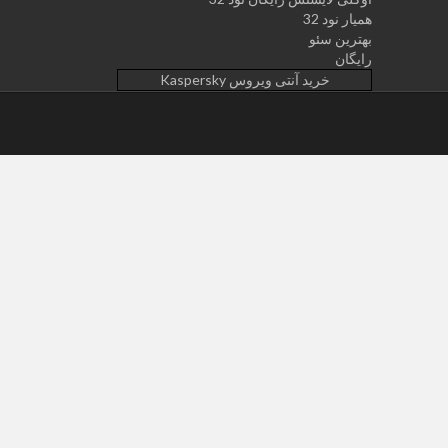
همیار نود 32
بهترین سئو
رایگان
خرید آنتی ویروس Kaspersky