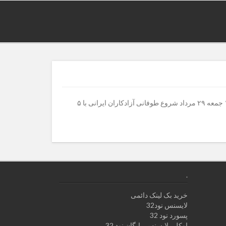
شروع طوفانی آزادکاران ایرانی با ۵ فتیله پیچ پی در پیحسن رحیمی رقابت های کشتی آزاد المپیک ۲۰۱۶ را با پیروزی آغاز کرد.۱۸:۲۸ – ۱۳۹۵ جمعه ۲۹ مرداد شروع طوفانی آزادکاران ایرانی با ۵
.
خرید بک لینک دائمی
لایسنس نود32
پسورد نود 32
اوکلی لایسنس رایگان نود 32