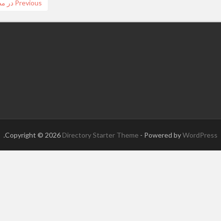
Previous
ious
در مصاحبه با MUTV/ تمج
post:
.
Copyright © 2026
Directory Starter Theme
- Powered by
WordPress