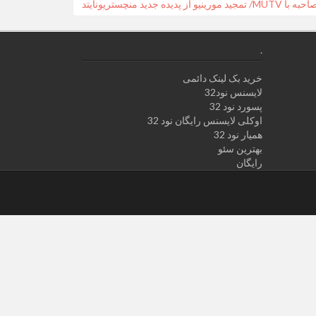
Prev
ید مورینیو از پدیده جدید منچستریونایتد
.
خرید بک لینک دائمی
لایسنس نود32
پسورد نود 32
اوکلی لایسنس رایگان نود 32
همیار نود 32
بهترین سئو
رایگان