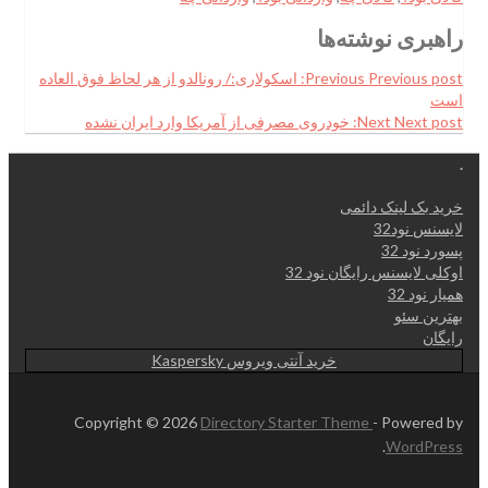
راهبری نوشته‌ها
Previous post:
Previous
اسکولاری:/ رونالدو از هر لحاظ فوق العاده
است
Next post:
Next
خودروی مصرفی از آمریکا وارد ایران نشده
.
خرید بک لینک دائمی
لایسنس نود32
پسورد نود 32
اوکلی لایسنس رایگان نود 32
همیار نود 32
بهترین سئو
رایگان
خرید آنتی ویروس Kaspersky
Copyright © 2026
Directory Starter Theme
- Powered by
.
WordPress