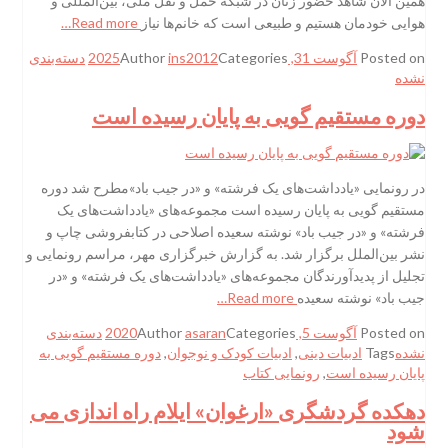
همین الآن شاهد حضور زنان در شبکه حمل و نقل ملی، بین‌المللی و
هوایی خودمان هستیم و طبیعی است که خانم‌ها نیاز
Read more…
Posted on
آگوست 31, 2025
Categories
ins2012
Author
دسته‌بندی
نشده
دوره مستقیم گویی به پایان رسیده است
در رونمایی «یادداشت‌های یک فرشته» و «در جیب باد»مطرح شد دوره
مستقیم گویی به پایان رسیده است مجموعه‌های «یادداشت‌های یک
فرشته» و «در جیب باد» نوشته سعیده اصلاحی در کتابفروشی چاپ و
نشر بین‌الملل برگزار شد. به گزارش خبرگزاری مهر، مراسم رونمایی و
تجلیل از پدیدآورندگان مجموعه‌های «یادداشت‌های یک فرشته» و «در
جیب باد» نوشته سعیده
Read more…
Posted on
آگوست 5, 2020
Categories
asaran
Author
دسته‌بندی
نشده
Tags
ادبیات دینی
,
ادبیات کودک و نوجوان
,
دوره مستقیم گویی به
پایان رسیده است
,
رونمایی کتاب
دهکده گردشگری «ارغوان» ایلام راه اندازی می
شود