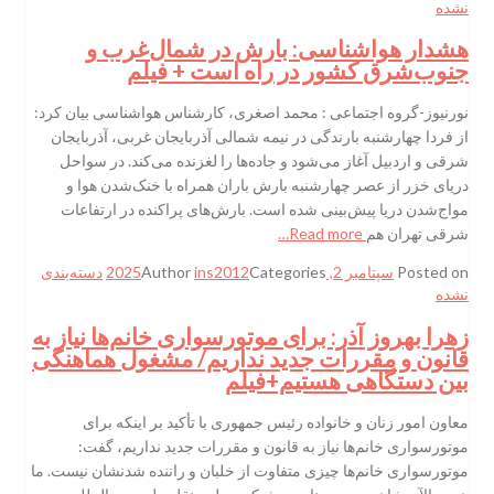
نشده
هشدار هواشناسی: بارش در شمال‌غرب و
جنوب‌شرق کشور در راه است + فیلم
نورنیوز-گروه اجتماعی : محمد اصغری، کارشناس هواشناسی بیان کرد:
از فردا چهارشنبه بارندگی در نیمه شمالی آذربایجان غربی، آذربایجان
شرقی و اردبیل آغاز می‌شود و جاده‌ها را لغزنده می‌کند. در سواحل
دریای خزر از عصر چهارشنبه بارش باران همراه با خنک‌شدن هوا و
مواج‌شدن دریا پیش‌بینی شده است. بارش‌های پراکنده در ارتفاعات
شرقی تهران هم
Read more…
Posted on
سپتامبر 2, 2025
Categories
ins2012
Author
دسته‌بندی
نشده
زهرا بهروز آذر: برای موتورسواری خانم‌ها نیاز به
قانون و مقررات جدید نداریم/ مشغول هماهنگی
بین دستگاهی هستیم+فیلم
معاون امور زنان و خانواده رئیس جمهوری با تأکید بر اینکه برای
موتورسواری خانم‌ها نیاز به قانون و مقررات جدید نداریم، گفت:
موتورسواری خانم‌ها چیزی متفاوت از خلبان و راننده شدنشان نیست. ما