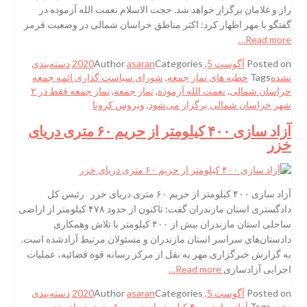
راز و غلامان برگزار خواهد شد. حجت الاسلام نعمت الله آزموده در
گفتگو با مهر اظهار کرد: اکثر مناطق خراسان شمالی در وضعیت قرمز
Read more…
Posted on
آگوست 5, 2020
Categories
asaran
Author
دسته‌بندی
نشده
Tags
خطبه های نماز جمعه
,
شورای سیاست گذاری ائمه جمعه
خراسان شمالی
,
نعمت الله آزموده
,
نماز جمعه
,
نماز جمعه فقط در ۲
شهر خراسان شمالی برگزار می‌شود
,
ویروس کرونا
آزاد سازی ۴۰۰ کیلومتر از حریم ۶۰ متری دریای
خزر
آزاد سازی ۴۰۰ کیلومتر از حریم ۶۰ متری دریای خزر رئیس کل
دادگستری استان مازندران گفت: تاکنون از حدود ۴۷۸ کیلومتر از اراضی
ساحلی استان مازندران بیش از ۴۰۰ کیلومتر با تلاش وهمکاری
دادستان‌های سراسر استان مازندران و مسئولان مرتبط آزادشده است.
به گزارش خبرگزاری مهر به نقل از مرکز رسانه قوه قضائیه، عملیات
اجرایی آزادسازی
Read more…
Posted on
آگوست 5, 2020
Categories
asaran
Author
دسته‌بندی
نشده
Tags
آزاد سازی ۴۰۰ کیلومتر از حریم ۶۰ متری دریای خزر
,