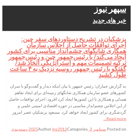
سپهر نیوز
خبر های جدید
پزشکیان در تشریح دستاوردهای سفر چین:
اجرای توافقات حاصل از اجلاس سازمان
همکاری شانگهای چشم‌انداز مناسبی برای کشور
ایجاد می‌کند/ با رئیس‌جمهور چین و رئیس‌جمهور
ترکیه تصمیمات مهم و استراتژیکی اتخاذ شد/
گفتگو با رئیس جمهور روسیه نزدیک به ۴ ساعت
طول کشید
به گزارش جماران؛ رئیس جمهور با بیان اینکه دیدار و گفت‌وگو با سران
کشورهای عضو سازمان همکاری شانگهای زمینه‌ای برای ایجاد تفاهم
همدلی و همکاری با این کشورها ایجاد کرد افزود: اجرای توافقات حاصل
از این اجلاس چشم‌انداز مناسبی در حوزه اقتصادی امنیتی علمی و
گردشگری برای کشور ایجاد خواهد کرد. مسعود پزشکیان عصر امروز
Read more…
Posted on
سپتامبر 3, 2025
Categories
ins2012
Author
دسته‌بندی