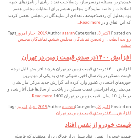
عمده‌ترین مسئله‌ دردسرساز، ردصلاحیت تعداد زیادی از نامزدهای جبهه
اصلاحات و خاصه نمایندگان مجلس ششم برای انتخابات مجلس هفتم
بود. به‌دلیل آن ردصلاحیت‌ها، تعدادی از نمایندگان در مجلس تحصن کردند
که این اتفاق و در
Read more…
Posted on
اکتبر 3, 2019
Categories
asaran
Author
اخبار امروز
Tags
روایت ابطحی از تحصن نمایندگان مجلس ششم
,
نمایندگان مجلس
ششم
افزایش ۱۴۰۰درصدیِ قیمت زمین در تهران
افزایش ۱۴۰۰درصدیِ قیمت زمین در تهران هرچند افزايش قابل توجه
قيمت مسكن در يك سال اخير، شوكي جدي به يكي از مهم‌ترين
حوزه‌هاي اقتصادي كشور وارد كرده اما گزارش جديد مركز آمار نشان
مي‌دهد روند افزايشي قيمت مسكن در پايتخت از سال‌ها قبل آغاز شده و
در طول 10 سال، قيمت زمين در تهران 1400
Read more…
Posted on
اکتبر 3, 2019
Categories
asaran
Author
اخبار امروز
Tags
افزایش ۱۴۰۰درصدیِ قیمت زمین در تهران
قیمت خودرو از نفس افتاد
قیمت خودرو از نفس افتاد بسیاری از فعالان بازار معتقدند که فاصله