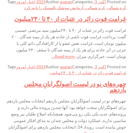
Posted on
اکتبر 3, 2019
Categories
asaran
Author
اخبار امروز
Tags
کره شمالی
,
کره شمالی، آزمایش موشک بالستیک را تایید کرد
غرامت فوت زائر در عتبات از ۴۰ تا ۲۴۰میلیون
غرامت فوت زائر در عتبات از ۴۰ تا ۲۴۰میلیون سید مرتضی حسینی
گفت: پرداخت غرامت فوت ناشی از حادثه هر یک از بیمه شدگان ۲۰۰
میلیون تومان است. غرامت نقص عضو یا از کارافتادگی دائم کلی یا
جزئی در اثر حادثه برای هر یک از بیمه شدگان تا سقف ۲۴۰ میلیون
تومان است. خبرگزاری میزان:
Read more…
Posted on
اکتبر 3, 2019
Categories
asaran
Author
اخبار امروز
Tags
غرامت فوت زائر در عتبات از ۴۰ تا ۲۴۰میلیون
چهره‌های نو در لیست اصولگرایانِ مجلس
یازدهم
چهره‌های نو در لیست اصولگرایانِ مجلس یازدهم انتخابات مجلس یازدهم
برای اصولگرایان سخت خواهد بود؛ آنها چندین پرونده مالی دارند و
پرونده‌های جدید یکی یکی رو می‌شود. همچنانکه اصلاح طلبان نیز وضع
مناسبی ندارند. عملکرد دولت و مجلس چندان به مذاق افکار عمومی
خوش نیامده است. رویداد 24: انتخابات مجلس یازدهم برای اصولگرایان