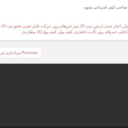
صاحب کیف قدردانی بشود.
بار
,
اخبار جدید
,
ارتش
,
تیپ 35
,
تیتر خبرهای روز
,
حرکت قابل تقدیر عضو تیپ 35 نیروی زمینی ارتش
اخلی
,
خبرهای روز
,
کارت اعتباری
,
کیف پول
,
کیف پول 30 میلیاردی
Previous
Previous
تیراندازی نیر
post: