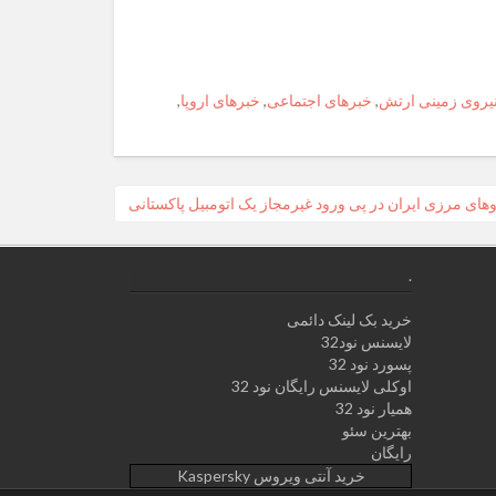
,
خبرهای اجتماعی
,
خبرهای اروپا
,
وهای مرزی ایران در پی ورود غیرمجاز یک اتومبیل پاکستانی
.
خرید بک لینک دائمی
لایسنس نود32
پسورد نود 32
اوکلی لایسنس رایگان نود 32
همیار نود 32
بهترین سئو
رایگان
خرید آنتی ویروس Kaspersky