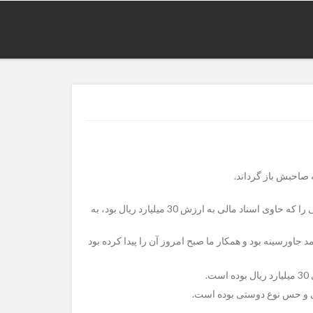
به گزارش گروه سیاسی خبرگزاری میزان، گروهبان یکم عرفان فرهادی عضو تیپ 35 نیروی زمینی ارتش جمهوری اسلامی ایران، کیف پولی را که حاوی اسناد مالی به ارزش 30 میلیارد ریال بود، به
 محمد جاورسینه بود و همکار ما صبح امروز آن را پیدا کرده بود
.
قی و حس نوع دوستی بوده است.