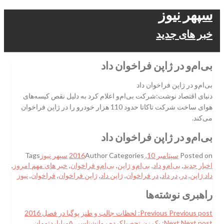
سپهر نیوز
خبر های جدید
بی‌ام‌و در ژاپن فراخوان داد
بی‌ام‌و در ژاپن فراخوان داد
دنیای اقتصاد نوشت:شرکت بی‌ام‌و اعلام کرد به دلیل نقص کیسه‌های
هوای ساخت شرکت تاکاتا حدود 110 هزار خودرو را در ژاپن فراخوان
می‌کند.
بی‌ام‌و در ژاپن فراخوان داد
Posted on
سپتامبر 10, 2016
Categories
Author
سپهر نیوز
Tags
اخبار جدید
,
بی‌ام‌و داد
,
بی‌ام‌و ژاپن
,
بی‌ام‌و فراخوان
,
خبر های مهم امروز
,
داد ژاپن
,
در
,
در داد
,
در فراخوان
,
ژاپن داد
,
ژاپن فراخوان
,
فراخوان
,
نیوز
راهبری نوشته‌ها
Previous post:
Previous
لحظات جالب و طنز پوگبا در فصل 2016
Next post:
Next
یک زن تحصیلکرده روانشناسی ۵میلیاردتومان